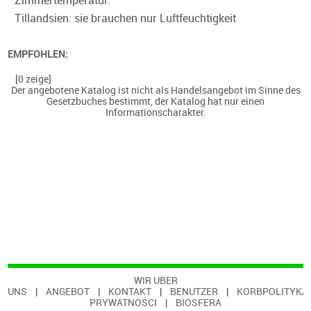
Zimmertemperatur.
Tillandsien: sie brauchen nur Luftfeuchtigkeit
EMPFOHLEN:
[0 zeige]
Der angebotene Katalog ist nicht als Handelsangebot im Sinne des
Gesetzbuches bestimmt, der Katalog hat nur einen
Informationscharakter.
WIR UBER
UNS
|
ANGEBOT
|
KONTAKT
|
BENUTZER
|
KORB
POLITYKA
PRYWATNOŚCI
|
BIOSFERA