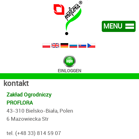
MENU
WIR UBER UNS
ANGEBOT
KONTAKT
EINLOGGEN
NEU
kontakt
Zakład Ogrodniczy
PROFLORA
43-310 Bielsko-Biała, Polen
6 Mazowiecka Str
tel. (+48 33) 814 59 07